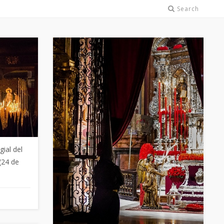
Search
gial del
(24 de